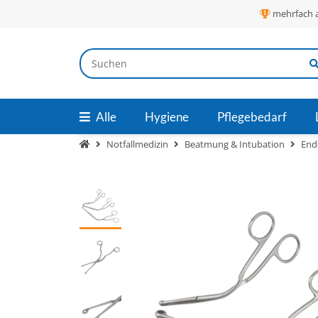
mehrfach 
Alle
Hygiene
Pflegebedarf
Notfallmedizin
Beatmung & Intubation
End