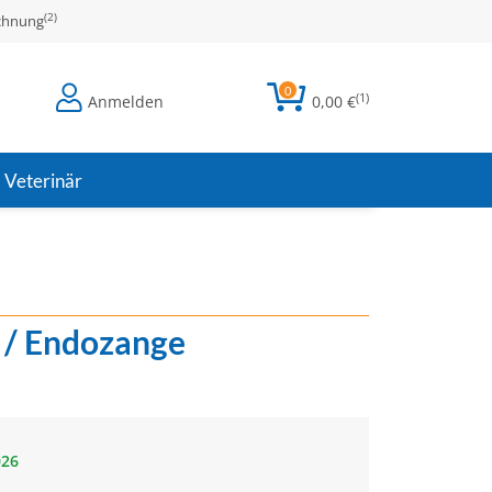
(2)
echnung
0
(1)
Anmelden
0,00 €
Veterinär
 / Endozange
026