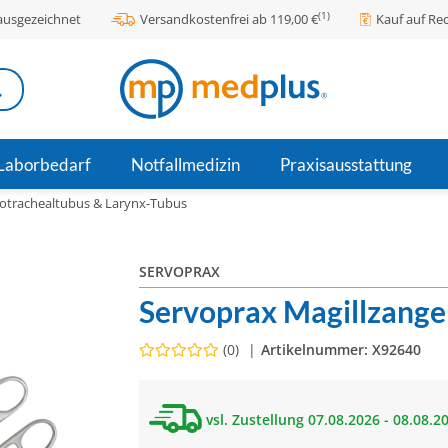
(1)
ausgezeichnet
Versandkostenfrei ab 119,00 €
Kauf auf R
Laborbedarf
Notfallmedizin
Praxisausstattung
otrachealtubus & Larynx-Tubus
SERVOPRAX
Servoprax Magillzange
(0)
Artikelnummer:
X92640
vsl. Zustellung 07.08.2026 - 08.08.2