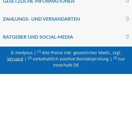
GESETZLICHE INFORMATIONEN
ZAHLUNGS- UND VERSANDARTEN
RATGEBER UND SOCIAL-MEDIA
(1)
© medplus |
Alle Preise inkl. gesetzlicher MwSt., zzgl.
(2)
(3)
Versand
|
vorbehaltlich positive Bonitätsprüfung |
nur
innerhalb DE